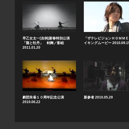
早乙女太一[吉例]新春特別公演
「ザテレビジョンＨＯＭＭＥ
「龍と牡丹」 剣舞／影絵
イキングムービー 2010.09.1
2011.01.20
劇団朱雀１０周年記念公演
新参者 2010.05.29
2010.06.22